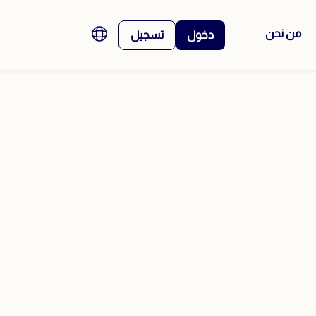
من نحن
دخول
تسجيل