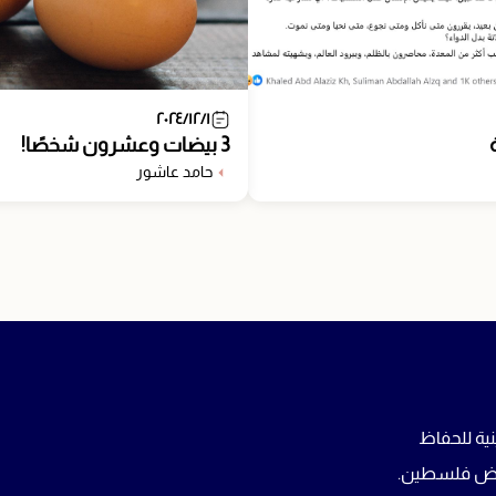
٢٠٢٤/١٢/١
3 بيضات وعشرون شخصًا!
حامد عاشور
ية للحفاظ
 أرض فلسطين.