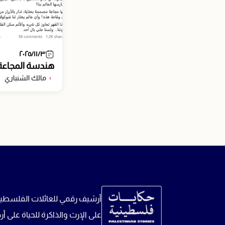
٢٠٢٥/١١/٣
هندسة المجاعة
مالك الشنباري
أرشيف رقمي للعائلات الفلسطين
على الإرث والذاكرة للحياة على