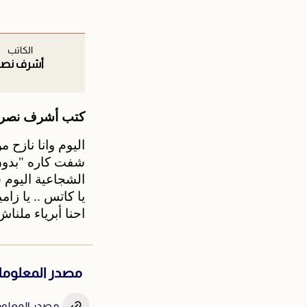
الكاتب
أشرف نصر
كتب أشرف نصر 
اليوم وانا نازح 
شفت كاره "بدون حمار" عليها 9 شهداء أشلا
الشجاعية اليوم شافت
يا كاتس .. يا زامير 
احنا أبرياء ملن
مصدر المعلوم
مصدر المعلومة