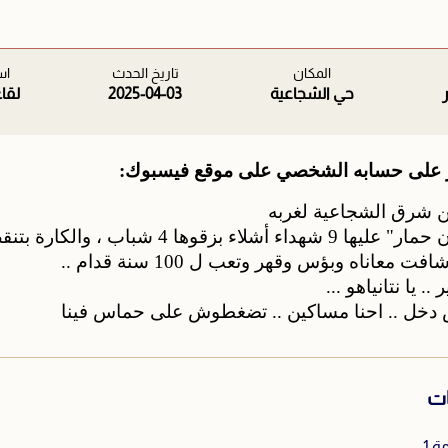
المكان
تاريخ الحدث
اس
حي الشجاعية
2025-04-03
لقا
على حسابه الشخصي على موقع فيسبوك:
من شرق الشجاعية لغربه
ء بزقوها 4 شباب ، والكارة بتنقط دم
 معاناه وبؤس وقهر وتعب ل 100 سنة قدام ..
.. يا نتانياهو ...
اش دخل .. احنا مساكين .. تضغطوش على حماس فينا
ات
 1